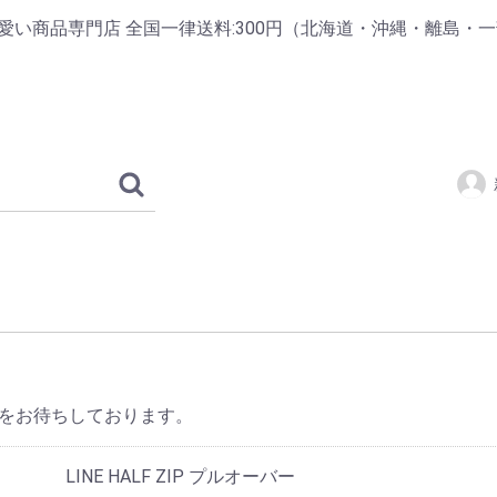
掲載の可愛い商品専門店 全国一律送料:300円（北海道・沖縄・離島・
をお待ちしております。
LINE HALF ZIP プルオーバー