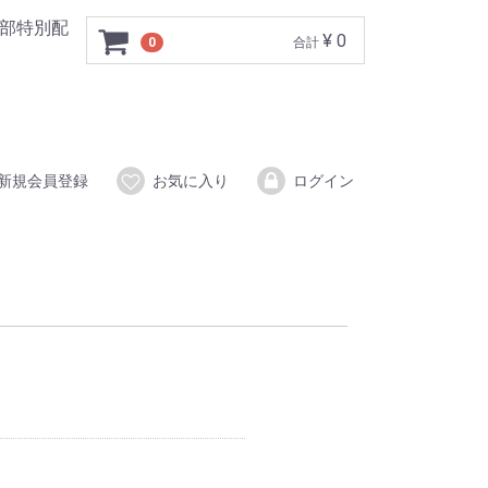
一部特別配
¥ 0
0
合計
新規会員登録
お気に入り
ログイン