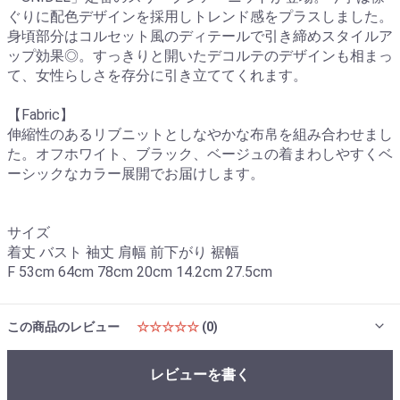
ぐりに配色デザインを採用しトレンド感をプラスしました。
身頃部分はコルセット風のディテールで引き締めスタイルア
ップ効果◎。すっきりと開いたデコルテのデザインも相まっ
て、女性らしさを存分に引き立ててくれます。
【Fabric】
伸縮性のあるリブニットとしなやかな布帛を組み合わせまし
た。オフホワイト、ブラック、ベージュの着まわしやすくベ
ーシックなカラー展開でお届けします。
サイズ
着丈 バスト 袖丈 肩幅 前下がり 裾幅
F 53cm 64cm 78cm 20cm 14.2cm 27.5cm
この商品のレビュー
☆☆☆☆☆
(0)
レビューを書く