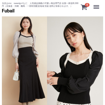
当店はvivi、sweetgirlなど、 人気雑誌掲載の可愛い商品専門店 全国一律送料:300
Menu
0
円（北海道・沖縄・離島・一部特別配送地域 別途 送料が加算されます。）
Fubail