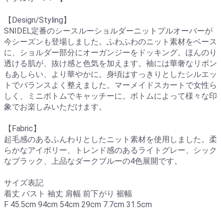
【Design/Styling】
SNIDEL定番のシースルーショルダーニットプルオーバーが
今シーズンも登場しました。ふわふわのニット素材をベース
に、ショルダー部分にオーガンジーをドッキング。ほんのり
透ける肌が、抜け感と色気を加えます。袖には華奢なリボン
もあしらい、より華やかに。身頃はすっきりとしたシルエッ
トでバランスよく整えました。マーメイドスカートで女性ら
しく、ミニボトムでキャッチーに。ボトムによって様々な印
象でお楽しみいただけます。
【Fabric】
起毛感のあるふんわりとしたニット素材を使用しました。柔
らかなアイボリー、トレンド感のあるライトグレー、シック
なブラック、上品なダークブルーの4色展開です。
サイズ表記
着丈 バスト 袖丈 肩幅 前下がり 裾幅
F 45.5cm 94cm 54cm 29cm 7.7cm 31.5cm