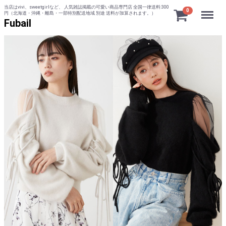
当店はvivi、sweetgirlなど、 人気雑誌掲載の可愛い商品専門店 全国一律送料:300
Menu
0
円（北海道・沖縄・離島・一部特別配送地域 別途 送料が加算されます。）
Fubail