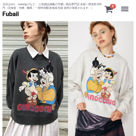
当店はvivi、sweetgirlなど、 人気雑誌掲載の可愛い商品専門店 全国一律送料:300
Menu
0
円（北海道・沖縄・離島・一部特別配送地域 別途 送料が加算されます。）
Fubail