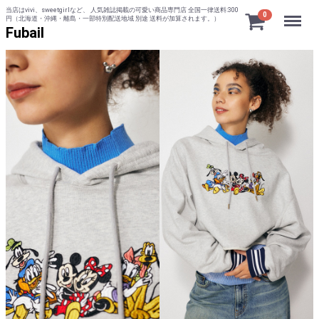
当店はvivi、sweetgirlなど、 人気雑誌掲載の可愛い商品専門店 全国一律送料:300
Menu
0
円（北海道・沖縄・離島・一部特別配送地域 別途 送料が加算されます。）
Fubail